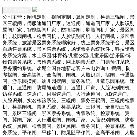
点击复制微信
公司主营：闸机定制，摆闸定制，翼闸定制，检票三辊闸，景
区三辊闸，伺服速通门厂家，速通闸，通道闸厂家，人脸识别
翼闸厂家，智能摆闸厂家，防撞摆闸，刷脸闸机厂家，景区闸
机，校园闸机，检票闸机，人脸识别闸机，人行闸机，景区票
务系统，旅游景区票务系统哪家好，线上票务系统平台，景区
自助售票系统，景区售票系统，场馆票务系统软件，科技馆票
务系统方案，水上乐园/体育馆/儿童公园/儿童乐园/游乐园/博
物馆票务系统，售检票系统，网上购票系统，门票预订系统，
票务预约系统。欢迎全国各地新老客户来电咨询！ 摆闸、防
爬摆闸、全高摆闸、全高闸、闸机、人脸识别、摆闸、卡通摆
闸、游乐园摆闸、幼儿园摆闸、票务系统、儿童乐园系统、速
通门、速通闸、防尾随速通门、速通门厂家、人脸识别闸机、
访客系统、速通门、伺服速通门、人行通道闸、AB速通门、
人脸识别、实名核验系统、三辊闸、票务三辊闸、三辊闸检票
机、检票闸机、票务系统、检票系统、三辊闸、全自动三辊
闸、景区三辊闸、景区票务系统、售票系统、检票系统、翼
闸、翼闸厂家、人行通道闸、闸机厂家、人脸识别闸机、访客
系统、翼闸、检票翼闸、景区翼闸、票务闸机、检票系统、票
务系统、平移闸、平移门、防尾随平移闸、全高平移闸、人脸