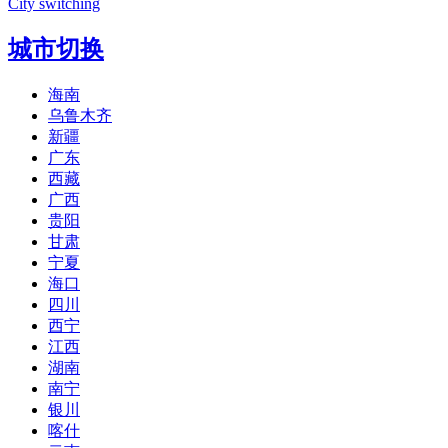
City switching
城市切换
海南
乌鲁木齐
新疆
广东
西藏
广西
贵阳
甘肃
宁夏
海口
四川
西宁
江西
湖南
南宁
银川
喀什